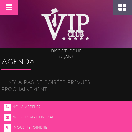
DISCOTHÈQUE
+25ANS
AGENDA
IL N'Y A PAS DE SOIRÉES PRÉVUES
PROCHAINEMENT
NOUS APPELER
NOUS ÉCRIRE UN MAIL
NOUS REJOINDRE