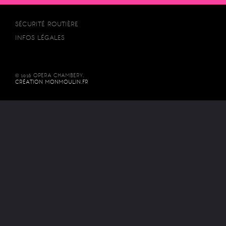
SÉCURITÉ ROUTIÈRE
INFOS LÉGALES
© 2026 OPERA CHAMBERY.
CRÉATION MONMOULIN.FR