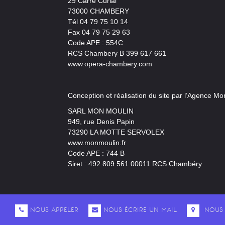
29 Carre Curial
73000 CHAMBERY
Tél 04 79 75 10 14
Fax 04 79 75 29 63
Code APE : 554C
RCS Chambery B 399 617 661
www.opera-chambery.com
Conception et réalisation du site par l’Agence Mo
SARL MON MOULIN
949, rue Denis Papin
73290 LA MOTTE SERVOLEX
www.monmoulin.fr
Code APE : 744 B
Siret : 492 809 561 00011 RCS Chambéry
NOUS APPELER
NOUS ÉCRIRE UN MAIL
NOUS 