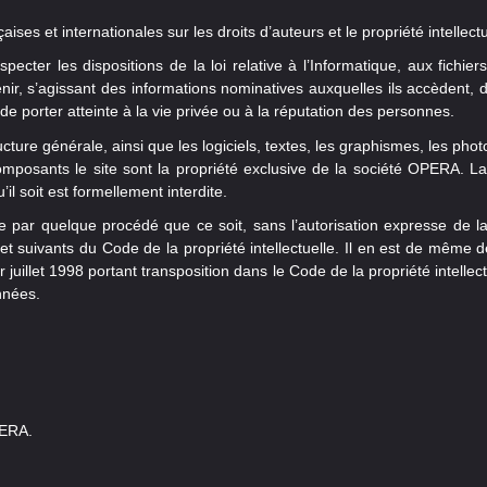
ises et internationales sur les droits d’auteurs et le propriété intellectu
pecter les dispositions de la loi relative à l’Informatique, aux fichiers
ir, s’agissant des informations nominatives auxquelles ils accèdent, de 
e porter atteinte à la vie privée ou à la réputation des personnes.
cture générale, ainsi que les logiciels, textes, les graphismes, les phot
omposants le site sont la propriété exclusive de la société OPERA. La
il soit est formellement interdite.
ite par quelque procédé que ce soit, sans l’autorisation expresse de l
et suivants du Code de la propriété intellectuelle. Il en est de même 
er juillet 1998 portant transposition dans le Code de la propriété intell
nnées.
PERA.